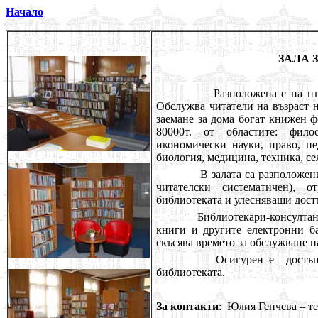
Начало
ЗАЛА 
Разположена е на първия е
Обслужва читатели на възраст н
заемане за дома богат книжен 
80000т. от областите: филос
икономически науки, право, пе
биология, медицина, техника, се
В залата са разположени тра
читателски систематичен), 
библиотеката и улесняващи достъ
Библиотекари-консултанти из
книги и другите електронни ба
скъсява времето за обслужване н
Осигурен е достъп и за п
библиотеката.
За контакти
: Юлия Генчева – те