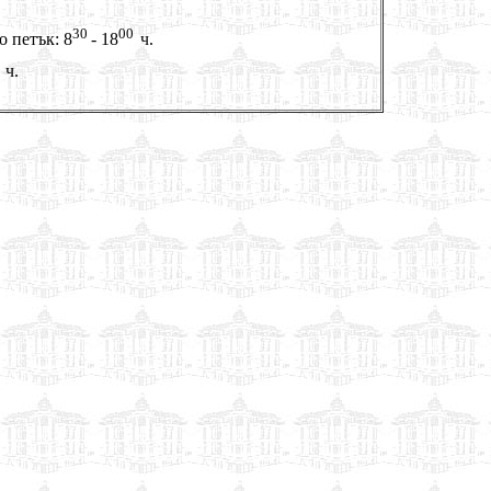
30
00
о петък: 8
- 18
ч.
0
ч.