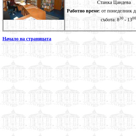
Станка Цандева
Работно време
: от понеделник д
30
0
събота: 8
- 13
Начало на страницата