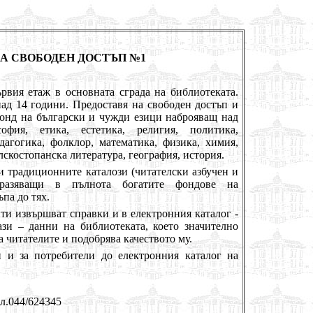
ЗА СВОБОДЕН ДОСТЪП №1
таж в основната сграда на библиотеката.
ад 14 години. Предоставя на свободен достъп и
фонд на български и чужди езици наброяващ над
офия, етика, естетика, религия, политика,
дагогика, фолклор, математика, физика, химия,
лскостопанска литература, география, история.
диционните каталози (читателски азбучен и
отразяващи в пълнота богатите фондове на
па до тях.
вършват справки и в електронния каталог -
зи – данни на библиотеката, което значително
а читателите и подобрява качеството му.
отребители до електронния каталог на
л.044/624345