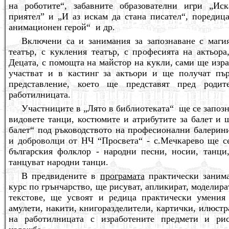
на роботите“, забавните образователни игри „И
приятел” и „И аз искам да стана писател“, пореди
анимационен герой“ и др.
Включени са и занимания за запознаване с магия
театър, с кукления театър, с професията на актьора
Децата, с помощта на майстор на кукли, сами ще изр
участват и в кастинг за актьори и ще получат пър
представление, което ще представят пред роди
работилницата.
Участниците в „Лято в библиотеката“ ще се запозна
видовете танци, костюмите и атрибутите за балет и 
балет“ под ръководството на професионални балерин
и доброволци от НЧ “Просвета“ - с.Мечкарево ще се
българския фолклор - н
ародни песни, носии, танци
танцуват народни танци.
В предвидените в
програмата
практически занима
курс по грънчарство, ще рисуват, апликират, моделира
текстове, ще усвоят и редица практически умения 
амулети, накити, книгоразделители, картички, илюстр
на работилницата с изработените предмети и ри