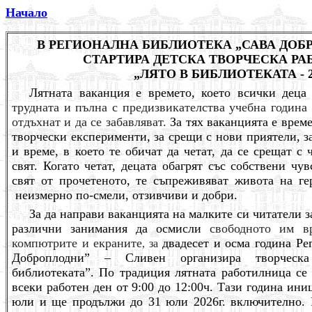
Начало
В РЕГИОНАЛНА БИБЛИОТЕКА „САВА ДОБ
СТАРТИРА ДЕТСКА ТВОРЧЕСКА Р
„ЛЯТО В БИБЛИОТЕКАТА - 2
Лятната ваканция е времето, което всички деца
трудната и пълна с предизвикателства учебна година
отдъхнат и да се забавляват.
За тях ваканцията е врем
творчески експерименти, за срещи с нови приятели, 
и време, в което те обичат да четат, да се срещат с 
свят. Когато четат, децата обагрят със собствени чу
свят от прочетеното, те съпреживяват живота на ге
неизмерно по-смели, отзивчиви и добри.
За да направи ваканцията на малките си читатели з
различни занимания да осмисли
свободното им в
компютрите и екраните
двадесет и осма година Ре
, за
Доброплодни” – Сливен организира творческ
библиотеката”. По традиция лятната работилница се
всеки работен ден от 9:00 до 12:00ч. Тази година ини
юли и ще продължи до 31 юли 2026г. включително. 