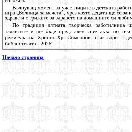
изложба.
Вълнуващ момент за участниците в детската работ
игра
„Болница за мечета“, чрез която децата ще се зап
здраве и с грижите за здравето на домашните си люб
По традиция лятната творческа работилница
талантите и ще бъде представен спектакъл
по тек
режисура на Христо Хр. Симеонов, с актьори – де
библиотеката - 2026“.
Начало страница