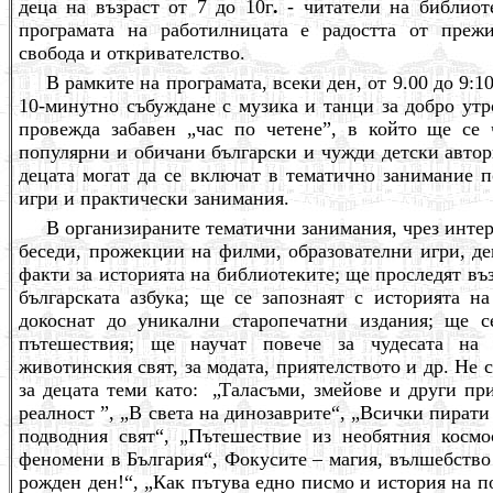
деца на възраст от 7 до 10г
.
- читатели на библиот
програмата на работилницата е радостта от преж
свобода и откривателство.
В рамките на програмата, всеки ден, от 9.00 до 9:1
10-минутно събуждане с музика и танци за добро утр
провежда забавен „час по четене”, в който ще се 
популярни и обичани български и чужди детски автори,
децата могат да се включат в тематично занимание п
игри и практически занимания.
В организираните тематични занимания, чрез интер
беседи, прожекции на филми, образователни игри, д
факти за историята на библиотеките; ще проследят въ
българската азбука; ще се запознаят с историята н
докоснат до уникални старопечатни издания; ще 
пътешествия; ще научат повече за чудесата на 
животинския свят, за модата, приятелството и др. Не
за децата теми като:
„Таласъми, змейове и други пр
реалност ”, „В света на динозаврите“, „
Всички пирати 
подводния свят“, „Пътешествие из необятния космо
феномени в България“,
Фокусите – магия, вълшебство
рожден ден!“, „Как пътува едно писмо и история на 