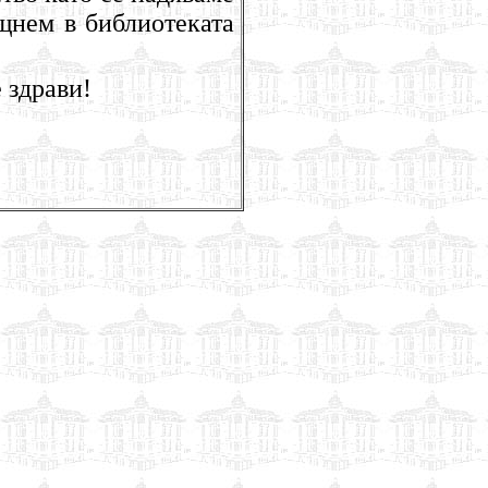
щнем в библиотеката
 здрави!