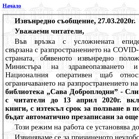
Начало
Извънредно съобщение, 27.03.2020г.
Уважаеми читатели,
Въ
в връзка с усложнената епиде
свързана с разпространението на
COVID
страната, обявеното извънредно полож
Министъра на здравеопазването 
Националния оперативен щаб относ
ограничаването на разпространението на
библиотека „Сава Доброплодни” - Сли
с читатели до 13 април 2020г. вкл
книги, с изтекъл срок за ползване в 
бъдат автоматично презаписани за още
Този режим на работа се установява д
Извиняваме се за причиненото неудобс