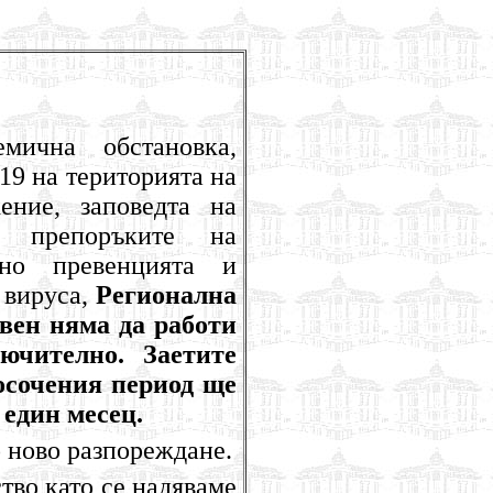
мична обстановка,
-19
на територията на
ение, заповедта на
и препоръките на
но превенцията и
 вируса,
Регионална
вен няма да работи
ючително. Заетите
посочения период ще
 един месец.
о ново разпореждане.
тво като се надяваме