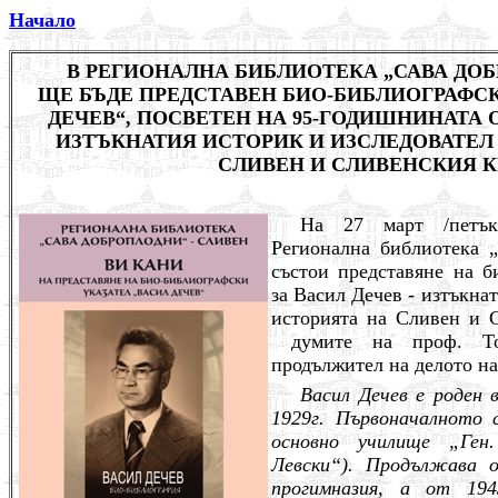
Начало
В РЕГИОНАЛНА БИБЛИОТЕКА „САВА ДО
ЩЕ БЪДЕ ПРЕДСТАВЕН БИО-БИБЛИОГРАФСК
ДЕЧЕВ“, ПОСВЕТЕН НА 95-ГОДИШНИНАТА
ИЗТЪКНАТИЯ ИСТОРИК И ИЗСЛЕДОВАТЕЛ
СЛИВЕН И СЛИВЕНСКИЯ К
На 27 март /петък/
Регионална библиотека 
състои представяне на б
за Васил Дечев - изтъкна
историята на Сливен и 
думите на проф. Т
продължител на делото на
Васил Дечев е роден 
1929г. Първоначалното 
основно училище „Ген.
Левски“). Продължава о
прогимназия, а от 194