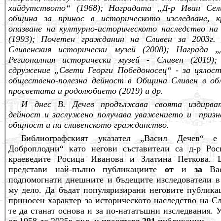
хайдутството“ (1968); Наградата „Д-р Иван Сел
община за принос в историческото изследване, к
опазване на културно-историческото наследство на
(1993); Почетен гражданин на Сливен за 2003г. 
Сливенския исторически музей (2008); Награда 
Регионалния исторически музей - Сливен (2019)
сдружение „Свети Георги Победоносец“ - за цялост
обществено-полезна дейност в Община Сливен в об
просветата и родолюбието (2019) и др.
И днес В. Дечев продължава своята издирват
дейност и заслужено получава уважението и приз
общност и на сливенското гражданство.
Библиографският указател „Васил Дечев“ 
Доброплодни“ като негови съставители са д-р Ро
краеведите Росица Иванова и Златина Петкова. 
представи най-пълно публикациите
от
и
за
Вас
подпомогнати днешните и бъдещите изследователи в
му дело. Да бъдат популяризирани неговите публика
приносен характер за историческото наследство на С
те да станат основа и за по-нататъшни изследвания. 