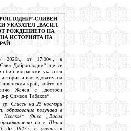
БРОПЛОДНИ”
-
СЛИВЕН
И УКАЗАТЕЛ „ВАСИЛ
 ОТ РОЖДЕНИЕТО НА
 НА ИСТОРИЯТА НА
РАЙ
 2026г., от 17:00ч., в
„Сава Доброплодни“ ще се
ио-библиографски указател
т историк и изследовател на
Сливенския край, който по
ончо Жечев е „достоен
 д-р Симеон Табаков“.
в гр. Сливен на 25 ноември
си образование получава в
 Кесяков“ (днес „Васил
бразованието си в III-та
3 до 1947г. е ученик в