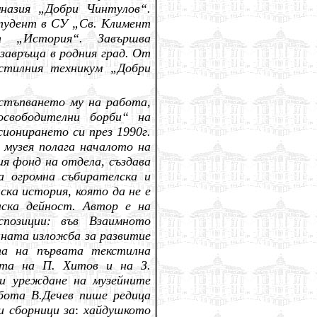
назия „Добри Чинтулов“.
студент в СУ „Св. Климент
ст „История“. Завършва
 завръща в родния град. От
кстилния техникум „Добри
стъпването му на работа,
освободителни борби“ на
сионирането си през 1990г.
 музея полага началото на
я фонд на отдела, създава
а огромна събирателска и
ка история, която да не е
лска дейност. Автор е на
спозиции: във Взаимното
нната изложба за развитие
та на първата текстилна
та на П. Хитов и на З.
ри уреждане на музейните
абота В.Дечев пише редица
и сборници за
:
хайдушкото