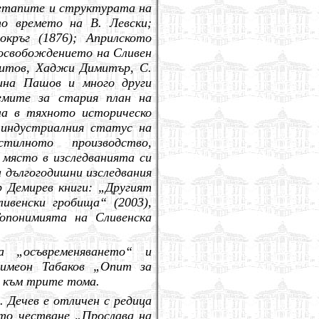
; етапите и структурата на
о времето на В. Левски;
кръг (1876); Априлското
 освобождението на Сливен
Хитов, Хаджи Димитър, С.
ина Пашов и много други
емите за стария план на
ла в тяхното историческо
 индустриалния статус на
илното производство,
 място в изследванията си
 дългогодишни изследвания
р Демирев книги: „Другият
ивенски гробища“ (2003),
опонимията на Сливенска
 „осъвременяването“ и
Симеон Табаков „Опит за
е към трите тома.
. Дечев е отличен с редица
то честване „Прослава на