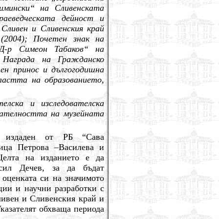
имински“ на Сливенската
раеведческата дейност и
 Сливен и Сливенския край
(2004); Почетен знак на
„Д-р Симеон Табаков“ на
; Награда на Гражданско
ен принос и дългогодишна
ластта на образованието,
елска и изследователска
нателността на музейната
е издаден от РБ “Сава
сица Петрова –Василева и
Целта на изданието е да
ил Дечев, за да бъдат
 оценката си на значимото
ции и научни разработки с
ливен и Сливенския край и
Указателят обхваща периода