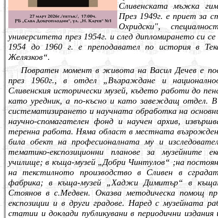
Сливенската мъжка гим
През 1949г. е приет за 
Охридски", специално
университета през 1954г. и след дипломирането си се
1954 до 1960 г. е преподавател по история в Те
Желязков“.
Повратен момент в живота на Васил Дечев е по
през 1960г., в отдел „Възраждане и национално
Сливенския исторически музей, където работи до пен
като уредник, а по-късно и като завеждащ отдел.
В
систематизирането и научната обработка на основни
научно-спомагателен фонд и научен архив, извършв
теренна работа. Няма област в местната възрожденс
била обект на професионалната му и изследовате
тематико-експозиционни планове за музейните ек
училище; в къща-музей „Добри Чинтулов“ ;на постоя
на текстилното производство в Сливен в сграда
фабрика; в къща-музей „Хаджи Димитър“ в къща
Стоянов в с.Медвен. Оказва методическа помощ п
експозиции и в други градове. Наред с музейната р
статии и доклади публикувани в периодични издания 