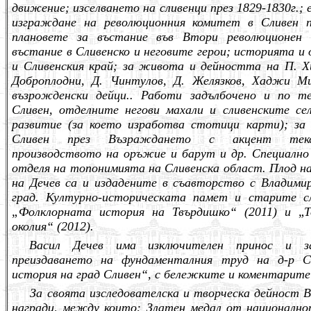
движение; изселването на сливенци през 1829-1830г.
изграждане на революционния комитет в Сливен п
плановете за въстание във Втори революционен о
въстание в Сливенско и неговите герои; историята и
и Сливенския край; за живота и дейността на П. 
Доброплодни, Д. Чинтулов, Д. Желязков, Хаджи М
възрожденски дейци.. Работи задълбочено и по т
Сливен, отделните негови махали и сливенските се
развитие (за което изработва стотици карти); за
Сливен през Възраждането с акцент текст
производството на оръжие и барут и др. Специално
отделя на топонимията на Сливенска област. Плод на
на Дечев са и издадените в съавторство с Владими
град. Културно-историческата памет и старите сл
„Фолклорната история на Твърдишко“ (2011) и „Т
околия“ (2012).
Васил Дечев има изключителен принос и за
преиздаването на фундаменталния труд на д-р 
история на град Сливен“, с бележките и коментарит
За своята изследователска и творческа дейност В
награди, между които: Златен медал от национално