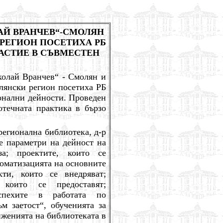
АЙ ВРАНЧЕВ“-СМОЛЯН
РЕГИОН ПОСЕТИХА РБ
ЧАСТИЕ В СЪВМЕСТЕН
иколай Вранчев“ - Смолян и
лянски регион посетиха РБ
онални дейности. Проведен
отечната практика в бързо
регионална библиотека, д-р
е параметри на дейност на
за; проектите, които се
томатизацията на основните
ти, които се внедряват;
 които се предоставят;
успехите в работата по
м заетост“, обученията за
иженията на библиотеката в