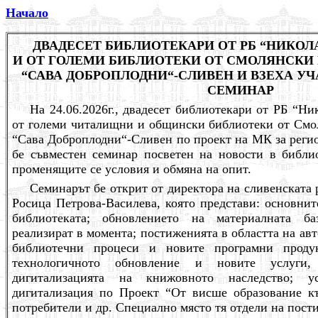
Начало
ДВАДЕСЕТ БИБЛИОТЕКАРИ ОТ РБ “НИКОЛ
И ОТ ГОЛЕМИ БИБЛИОТЕКИ ОТ СМОЛЯНСКИ 
“САВА ДОБРОПЛОДНИ“-СЛИВЕН И ВЗЕХА У
СЕМИНАР
На 24.06.2026г., двадесет библиотекари от РБ “Н
от големи читалищни и общински библиотеки от Смо
“Сава Доброплодни“-Сливен по проект на МК за реги
бе съвместен семинар посветен на новости в библи
променящите се условия и обмяна на опит.
Семинарът бе открит от директора на сливенската 
Росица Петрова-Василева, която представи: основнит
библиотеката; обновлението на материалната ба
реализират в момента; постиженията в областта на ав
библиотечни процеси и новите програмни продук
технологичното обновление и новите услуги,
дигитализацията на книжовното наследство; 
дигитализация по Проект
“
От висше образование къ
потребители и др. Специално място тя отдели на пост