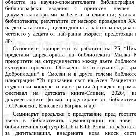
областта на научно-спомагателната библиографи
библиографски издания с приносен научен ха
документални филми за бележити сливенци; уникал
библиотеката; резултатите от наскоро проведения
XX
на детската книга; целогодишната работа за създаван
четенето у децата от най-ранна възраст; предстоящи
др.
Основните приоритети в работата на РБ “Ни
представи директорката на библиотеката Милка 
приоритети на сътрудничество между двете библиот
културни проекти. Обсъдено бе гостуване до кр
Доброплодни“ в Смолян и в други големи библиоте
илюстрации “Из приказния свят на Асен Разцветни
студентски конкурс за илюстрация /проведен в рам
фестивал на детската книга-Сливен, 2026/, 
документалните филми, продуцирани от библиотека
Г.С.Раковски, Елисавета Багряна и др.
Семинарът продължи с представяне пред гостит
звена в библиотеката, демонстрации на нови 
библиотечния софтуер
E-Lib и E-lib Prima,
на работата
за дигитализация, внедрената нова киоск сист