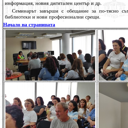
информация, новия дигитален център и др.
Семинарът завърши с обещание за по-тясно съ
библиотеки и нови професионални срещи.
Начало на страницата