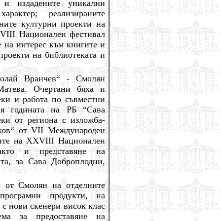
я и издадените уникални
рактер; реализираните
ните културни проекти на
VIII
Национален фестивал
е на интерес към книгите и
 проекти на библиотеката и
колай Вранчев“ - Смолян
Матева. Очертани бяха и
еки и работа по съвместни
ая годината на РБ “Сава
ки от региона с изложба-
ков“ от
VII
Международен
ките на
XXVIII
Национален
както и представяне на
та, за Сава Доброплодни,
е от Смолян на отделните
програмни продукти, н
a
 с нови скенери висок клас
ема за предоставяне на