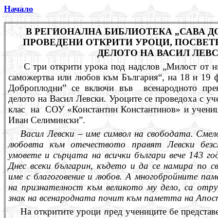
Начало
В РЕГИОНАЛНА БИБЛИОТЕКА „САВА Д
ПРОВЕДЕНИ ОТКРИТИ УРОЦИ, ПОСВЕТ
ДЕЛОТО НА ВАСИЛ ЛЕВ
С три открити урока под надслов „Милост от н
саможертва или любов към България“, на 18 и 19 ф
Доброплодни” се включи във всенародното прек
делото на Васил Левски. Уроците се проведоха с уч
клас на СОУ «Константин Константинов» и учениц
Иван Селимински”.
Васил Левски – име символ на свободата. См
любовта към отечеството правят Левски без
умовете и сърцата на всички българи вече 143 год
Днес всеки българин, където и да се намира по с
име с благоговение и любов. А многобройните пам
на признателност към великото му дело, са отру
знак на всенародната почит към паметта на Апос
На откритите уроци
п
ред учениците бе представ