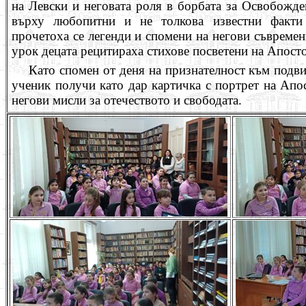
на Левски и неговата роля в борбата за Освобожде
върху любопитни и не толкова известни факти 
прочетоха се легенди и спомени на негови съвре
урок децата рецитираха стихове посветени на Апосто
Като спомен от деня на признателност към подви
ученик получи като дар картичка с портрет на Апо
негови мисли за отечеството и свободата.