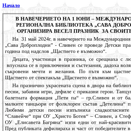
Начало
В НАВЕЧЕРИЕТО НА 1 ЮНИ – МЕЖДУНАРО
РЕГИОНАЛНА БИБЛИОТЕКА „САВА ДОБРО
O
РГАНИЗИРА ВЕСЕЛ ПРАЗНИК ЗА СВОИТ
На 31 май 2024г. в навечерието на Международния 
„Сава Доброплодни” - Сливен се проведе Детски пра
година под надслов „Щастието е възможно“.
Децата, участници в празника, се срещнаха с л
впуснаха се в приключения и състезания, дадоха воля
съкровени мечти и желания. По пътя към щастие
Щастието от спектакъла „Щастието е възможно“.
На празнично украсената сцена в двора на библио
песни, забавни игри, дефиле с приказни герои. Танц
балетната формация „Пети па“ – гр.Сливен и от ба
малките танцьори от фолклорен състав „Детелина“ п
Любими детски песни изпълниха сладкогласните
“Славейче“ при ОУ „Христо Ботев“ – Сливен, а Стеф
ОУ „Елисавета Багряна“ изпя едни от най-красивит
Пред публиката дефилираха и част от победителите в