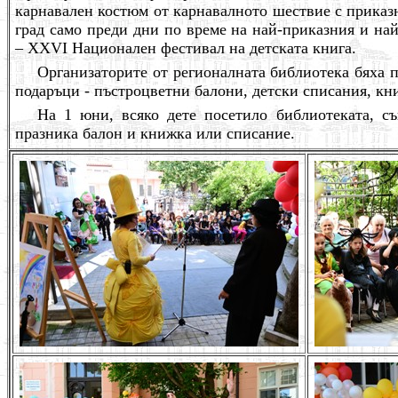
карнавален костюм от карнавалното шествие с приказ
град само преди дни по време на най-приказния и на
– XXVI Националeн фестивал на детската книга.
Организаторите от регионалната библиотека бяха п
подаръци - пъстроцветни балони, детски списания, кн
На 1 юни, всяко дете посетило библиотеката, с
празника балон и книжка или списание.