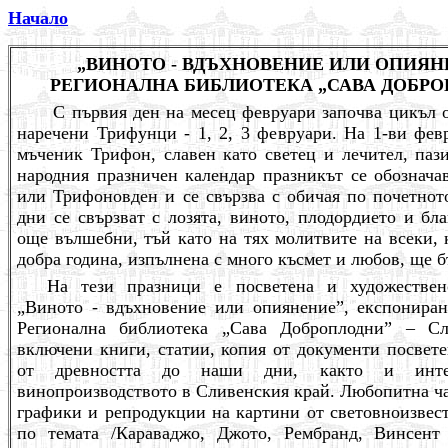
Начало
„ВИНОТО - ВДЪХНОВЕНИЕ ИЛИ ОПИЯНЕ
РЕГИОНАЛНА БИБЛИОТЕКА „САВА ДОБРО
С първия ден на месец февруари започва цикъл о
наречени Трифунци - 1, 2, 3 февруари. На 1-ви фев
мъченик Трифон, славен като светец и лечител, пази
народния празничен календар празникът се обознача
или Трифоновден и се свързва с обичая по почетното
дни се свързват с лозята, виното, плодордието и бл
още вълшебни, тъй като на тях молитвите на всеки, 
добра година, изпълнена с много късмет и любов, ще б
На тези празници е посветена и художествен
„Виното - вдъхновение или опиянение”, експониран
Регионална библиотека „Сава Доброплодни” – Сл
включени книги, статии, копия от документи посвете
от древността до наши дни, както и интер
винопроизводството в Сливенския край. Любопитна ча
графики и репродукции на картини от световноизвес
по темата /Караваджо, Джото, Рембранд, Винсент 