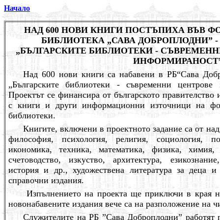
Начало
НАД 600 НОВИ КНИГИ ПОСТЪПИХА ВЪВ Ф
БИБЛИОТЕКА „САВА ДОБРОПЛОДНИ” 
„БЪЛГАРСКИТЕ БИБЛИОТЕКИ - СЪВРЕМЕНН
ИНФОРМИРАНОСТ
Над 600
нови
книги
са набавени в РБ“Сава Доб
„Българските библиотеки
-
съвременни центрове 
Проектът се финансира от българското правителство 
с книги и други информационни източници на фо
библиотеки.
Книгите,
в
ключ
ени
в проектното задание са от на
философия, психология, религия, социология, по
икономика, техника, математика, физика, химия,
счетоводство, изкуство, архитектура, езикознание
история и др., художествена литература за деца и
справочни издания.
Изпълнението на проекта ще приключи в края н
новонабавените издания вече са на разположение на ч
Служителите на РБ ”Сава Доброплодни” работят п