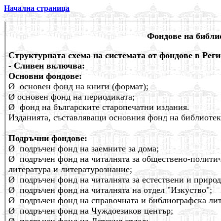
Начална страница
Фондове на библи
Структурната схема на системата от фондове в Рег
- Сливен включва:
Основни фондове:
Ø
основен фонд на книги (формат);
Ø
основен фонд на периодиката;
Ø
фонд на българските старопечатни издания.
Изданията, съставляващи основния фонд на библиотека
Подръчни фондове:
Ø
подръчен фонд на заемните за дома;
Ø
подръчен фонд на читалнята за обществено-полити
литература и литературознание;
Ø
подръчен фонд на читалнята за естествени и природ
Ø
подръчен фонд на читалнята на отдел "Изкуство";
Ø
подръчен фонд на справочната и библиографска лит
Ø
подръчен фонд на Чуждоезиков център;