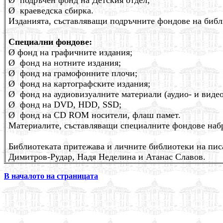
Ø
подръчен фонд на Детския отдел;
Ø
краеведска сбирка.
Изданията, съставляващи подръчните фондове на библи
Специални фондове:
Ø
фонд на графичните издания;
Ø
фонд на нотните издания;
Ø
фонд на грамофонните плочи;
Ø
фонд на картографските издания;
Ø
фонд на аудиовизуалните материали (аудио- и видео
Ø
фонд на DVD, HDD, SSD;
Ø
фонд на СD RОМ носители, флаш памет.
Материалите, съставляващи специалните фондове набр
Библиотеката притежава и личните библиотеки на пис
Димитров-Рудар
,
Надя Неделина и Атанас Славов.
В началото на страницата