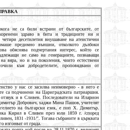
ПРАВКА
кога не са били встрани от българските, от
вкоренени здраво в бита и традициите ни и
 четири десетилетия внушаване на атеистични
имаше предимно външни, отколкото дълбоки
ова обяснява подчертания интерес, който се
надлежащи не само на генерациите, познаващи
 на вяра, но и на поколения, чиито естествени
сочили към добродетелите, проповядвани от
нство у нас се засилва неимоверно - в него е
ите са подчинени на Цариградската патриаршия.
отзвук и в Сливен. Последователи на Иларион
Димитър Добрович, хаджи Мина Пашов, учителят
нгелието на български език, е поп
X
. Димитър.
ика Кирил в Сливен през юли 1859 г. /според
ивен, 1831 -1931/". Тогава събраните в църквата
о изгонват от града.
ата порта най-после на 28,11.1870 г. великият