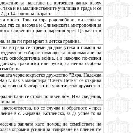
дложение за налагане на вътрешен данък върху
е, така и на малцинствените училища в града и се
7 до 14-годишна възраст.
ста много. Това са хора родолюбиви, милеещи за
към тях се насочва и Сливенската митрополия за
ного сливенци правят дарения чрез Църквата в
на, за да ги превърнат в детска градина.
тва в града се стреми да даде утеха и помощ на
 отделят и събират помощи за подпомагане на
ката освободителна война, а в няколко по-тежки
донски, тракийски или руски, са нейна особена
семейства.
раната червенокръстко дружество "Вяра, Надежда
25 г. пак в манастира "Света Петка" се открива
на стая на Българското туристическо дружество
.
рални бани се строи почивен дом
.
Има сведения,
ни пари.
настоятелства, но се случва и обратното - през
ление в с. Жеравна, Кот
л
енско, за да успее то да
месечна заплата като помощ на семействата на
олага огромни усилия за издирване на пленените