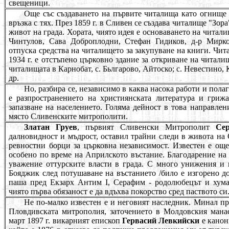
свещеници.
Още със създаването на първите читалища като огнище 
връзка с тях. През 1859 г. в Сливен се създава читалище "Зор
живот на града. Хората, чиято идея е основаването на читал
Чинтулов, Сава Доброплодни, Стефан Гидиков, д-р Мирко
отпуска средства на читалището за закупуване на книги. Чит
1934 г. е отстъпено църковно здание за откриване на читал
читалищата в Карнобат, с. Бьлгарово, Айтоско; с. Невестино, К
др.
Но, разбира се, независимо в каква насока работи и пола
е разпространението на християнската литература и гриж
запазване на населението. Голяма дейност в това направле
място Сливенските митрополити.
Златан Груев
, първият Сливенски Митрополит
Се
далновидност и мъдрост, оставил трайни следи в живота на
ревностни борци за църковна независимост. Известен е ощ
особено по време на Априлското въстание. Благодарение на
уважение оттурските власти в града. С много унижения и 
Бояджик след потушаване на въстанието /било е изгорено д
паша пред Екзарх Антим I, Серафим - родолюбецът и хума
чиято първа обязаност е да вдъхва покорство сред паството си
Не по-малко известен е и неговият наследник. Минал пр
Пловдивската митрополия, заточението в Молдовския манас
март 1897 г. викарният епископ
Гервасий Левкийски
е канон