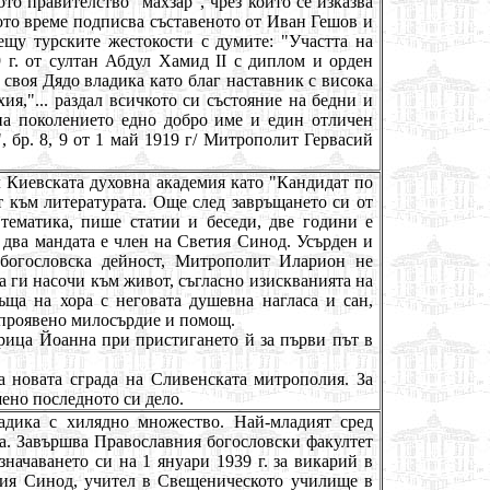
то правителство "махзар", чрез който се изказва
ото време подписва съставеното от Иван Гешов и
щу турските жестокости с думите: "Участта на
9 г. от султан Абдул Хамид II с диплом и орден
своя Дядо владика като благ наставник с висока
ия,"... раздал всичкото си състояние на бедни и
а поколението едно добро име и един отличен
, бр. 8, 9 от 1 май 1919 г/ Митрополит Гервасий
Киевската духовна академия като "Кандидат по
 към литературата. Още след завръщането си от
тематика, пише статии и беседи, две години е
 два мандата е член на Светия Синод. Усърден и
 богословска дейност, Митрополит Иларион не
а ги насочи към живот, съгласно изискванията на
ъща на хора с неговата душевна нагласа и сан,
а проявено милосърдие и помощ.
арица Йоанна при пристигането й за първи път в
а новата сграда на Сливенската митрополия. За
ено последното си дело.
адика с хилядно множество. Най-младият сред
а. Завършва Православния богословски факултет
начаването си на 1 януари 1939 г. за викарий в
тия Синод, учител в Свещеническото училище в