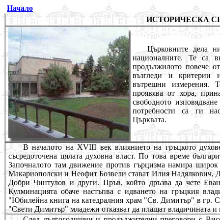
Начало
ИСТОРИЧЕСКА С
Църковните дела ни
националните. Те са 
продължилото повече от
възгледи и критерии 
вътрешни измерения. Т
проявява от хора, при
свободното изповядване
потребности са ги на
Църквата.
В началото на
XVIII
век влиянието на гръцкото духове
съсредоточена цялата духовна власт. По това време българ
Започналото там движение против гърцизма намира широк 
Макариополски и Неофит Бозвели стават Илия Надялкович, 
Добри Чинтулов и други. Пръв, който дръзва да чете Ева
Кулминацията обаче настъпва с идването на гръцкия влад
"Юбилейна книга на катедралния храм "Св. Димитър" в гр. Сл
"Свети Димитър" младежи отказват да плащат владичината и г
След дългогодишни и продължителни преговори с Висок