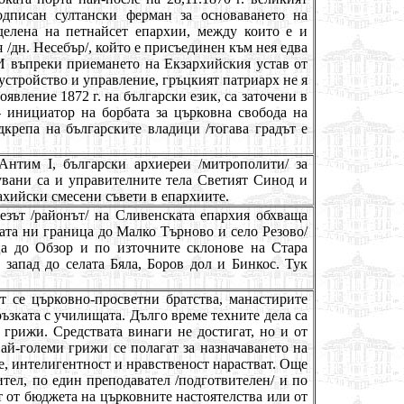
дписан султански ферман за основаването на
зделена на петнайсет епархии, между които е и
/дн. Несебър/, който е присъединен към нея едва
 И въпреки приемането на Екзархийския устав от
устройство и управление, гръцкият патриарх не я
явление 1872 г. на български език, са заточени в
 инициатор на борбата за църковна свобода на
крепа на българските владици /тогава градът е
Антим I, български архиереи /митрополити/ за
вани са и управителните тела Светият Синод и
ахийски смесени съвети в епархиите.
езът /районът/ на Сливенската епархия обхваща
ата ни граница до Малко Търново и село Резово/
ца до Обзор и по източните склонове на Стара
 запад до селата Бяла, Боров дол и Бинкос. Тук
т се църковно-просветни братства, манастирите
ръзката с училищата. Дълго време техните дела са
и грижи. Средствата винаги не достигат, но и от
ай-големи грижи се полагат за назначаването на
, интелигентност и нравственост нарастват. Още
ител, по един преподавател /подготвителен/ и по
т от бюджета на църковните настоятелства
или
от