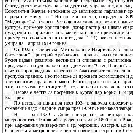
който е 1876 г. отказва да подпише предложения му от турско
благодарност към султана за мъдрото му управление, а в същ
Константин Калчев изложение до английския парламент сре
народа е и моя участ." Но той е и човекът, награден в 189
"Меджидие" -1! степен. Все още има сливенци, които помнят 
култура, примерен християнин, добър пастир на цялата епарх
нуждаещи се приживе, оставяйки на своите приемници и н
пример със своя живот и своите дела..." /"Църковен вестник"
умира на 1 април 1919 година.
От 1922 г. Сливенски Митрополит е
Иларион.
Завършил 
богословие", Григорий Арабаджиев винаги е имал склонност
Русия издава различни вестници и списания с религиозна 
председател на ученолюбивото дружество "Отец Паисий", за
начетен проповедник, известен с благотворителната си и
пропуска празник, в който може да просвети богомолците и д
християнския нравствен закон. Благотворителността е прис
затова не учудват стотиците благодарствени писма до него з
Негова е честта да посрещне в Бургас цар Борис III и ц
България.
По негова инициатива през 1934 г. започва строежът н
съжаление дядо Иларион умира през 1939 г., недочакал завърш
На 15 юли 1939 г. Сливен посреща своя четвърти вл
митрополитите,
Евлогий
, е роден на 3 март 1890 г. във
Врац
при Държавния университет в гр. Черковиц, Австрия, До наз
Сливенската митрополия е бил чиновник и секретар в Све