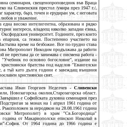
ховна семинария, свещенопроповедник във Враца
ко на Сливенския престол /умира през 1947 г./,
 характер, бьрз, точен и ерудиран ум, с неговата
о любов и уважение.
а една високо интелигентна, образована и рядко
турни интереси, владеещ няколко западни езика,
а Оксфордския университет. Годините, през които
а епархия, са тежки. Постепенно участието на
астъпва време на безбожие. Все по-трудно става
 това Митрополит Никодим продължава да работи
й не престава да се занимава с писмена работа -
 "Учебник по основно богословие", издание на
е християнски братства под надслов "Евангелски
т, а тъй като дълги години е завеждащ външния
авославен християнски свят.
застава
Иван Георгиев Неделчев
-
Сливенски
огили, Новозагорска
околия,Старозагорска
област
.
Завършил
е
Софийската духовна семинария през
 По
д
стриган за монах на 1 април 1961 година от
Ръкоположен за иеродякон на 28.08.1961 година
новски Митрополит) в храм "
С
в.Богородица"
 година от Макариополски епископ Николай в
и”-
София. От 1964 год
ина
до 1966 година
е