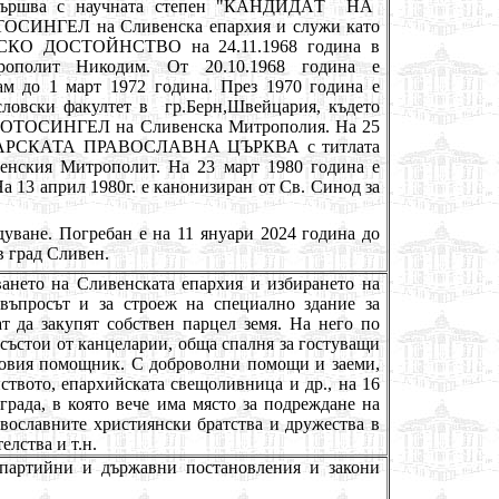
завършва с научната степен "КАНДИДА
Т
НА
ТОСИНГЕЛ на Сливенска епархия и служи като
КО ДОСТОЙНСТВО на 24.11.1968 година в
трополит Никодим. От 20
.10
.1968 година е
 до 1 март 1972 година. През 1970 година е
словски факултет в
гр.Берн,Швейцария
, където
 ПРОТОСИНГЕЛ на Сливенска Митрополия. На 25
ЛГАРСКАТА ПРАВОСЛАВНА ЦЪРКВА с титлата
кия Митрополит. На 23 март 1980 година е
а 13 април 1980г. е канонизиран от Св. Синод за
уване. Погребан е на 11 януари 2024 година до
в град Сливен.
ването на Сливенската епархия и избирането на
 въпросът и за строеж на специално здание за
ат да закупят собствен парцел земя. На него по
 състои от канцеларии, обща спалня за гостуващи
еговия помощник. С доброволни помощи и заеми,
ството, епархийската свещоливница и др., на 16
града, в която вече има място за подреждане на
авославните християнски братства и дружества в
елства и т.н.
партийни и държавни постановления и закони