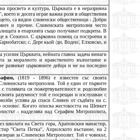
на просвета и култура, Църквата е в неразривна
а", което и досега играе важна роля в обществения
ището, са видни сливенски общественици - Добри
вич и прочие. Сливенската митрополия често
алищата в епархията също получават подкрепа. В
ище в Созопол. С църковна помощ са построени и
арнобатско; с. Дере кьой /дн. Воден/, Елховско, и
га усилия Църквата, нейната главна задача винаги
ата за моралното и нравственото възпитание и
ние развиват църковните дейци и не на последно
рафим,
(1819 - 1896) е известен със своята
 Сливенската митрополия. Той е един от първите
е с голямата си пожертвувателност и родолюбие
 своята разумност той е посрещан и изслушван с
молби успява да спаси Сливен от съдбата на с.
о основи/. Когато описва жестокостта на Шевкет
нистът - надделява над Серафим Митрополита,
.
ез школата на Света гора, Араповския манастир,
тир "Света Петка", Априлското въстание, на 2
изиран за Сливенски Митрополит. Той е човекът,