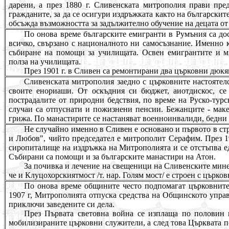
дарени, а през 1880 г. Сливенската митрополия прави пре
гражданите, за да се осигури издръжката както на българскит
обсъжда възможността за задължително обучение на децата от 
По онова време българските емигранти в Румъния са до
всичко, свързано с националното ни самосъзнание. Именно 
събиране на помощи за училищата. Освен емигрантите и м
полза на училищата.
През 1901 г. в Сливен са ремонтирани два църковни д
ю
кя
Сливенската митрополия заедно с църковните настоятелс
своите енориаши. От оскъдния си бюджет, аиотдискос, се
пострадалите от природни бедствия, по време на Руско-турс
случаи са отпуснати и пожизнени пенсии. Бежанците - маке
грижа. По манастирите се настаняват военноинвалиди, бедни 
Не случайно именно в Сливен е основано и първото в ст
и Любов", чийто председател е митрополит Серафим. През 19
с
и
ропиталище на издръжка на Митрополията и се отстъпва ед
Събирани са помощи и за българските манастири на Атон.
За почивка и лечение на свещеници на Сливенските мине
че и Клуцохорскиятмост /т. нар. Голям мост/ е строен
с
църков
По онова време общините често подпомагат църковните 
1907 г, Митрополията отпуска средства на Общинското управ
приключи заведените си дела.
През Първата световна война се изплаща по половин 
мобилизираните църковни служители, а след това Църквата п