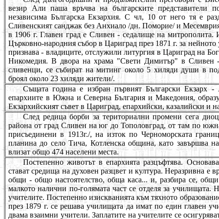
везир Али паша връчва на българските представители по
независима Българска Екзархия. С чл, 10 от него тя е ра
Сливенският санджак без Анхиало /дн. Поморие/ и Месемврия 
в 1906 г. Главен град е Сливен - седалище на митрополита.
Църковно-народния събор в Цариград през 1871 г. за нейното 
признава - владиците, отслужили литургия в Цариград на Бого
Никомедия. В двора на храма "Свети Димитър" в Сливен -
сливенци, се събират на митинг около 5 хиляди души в под
броял около 23 хиляди жители/.
Същата година е избран първият Български Екзарх - 
епархиите в Южна и Северна България и Македония, образу
Екзархийският съвет в Цариград, епархийски, казалийски и н
След редица борби за териториални промени сега диоц
района от град Сливен на юг до Тополовград, от там по южн
присъединени в 1913г./, на изток по Черноморската грани
планина до село Тича, Кот
л
енска община, като завършва на
влизат общо 474 населени места.
Постепенно животът в епархията разцъфтява. Основава
стават средища на духовен разцвет и култура. Неразривна е в
общи - общо настоятелство, обща каса... и, разбира се, общ
малкото налични по-голямата част се отделя за училищата. Н
учителите. Постепенно изискванията към тяхното образование
през 1879 г. се решава училищата да имат по един главен уч
двама взаимни учители. Заплатите на учителите се осигурява