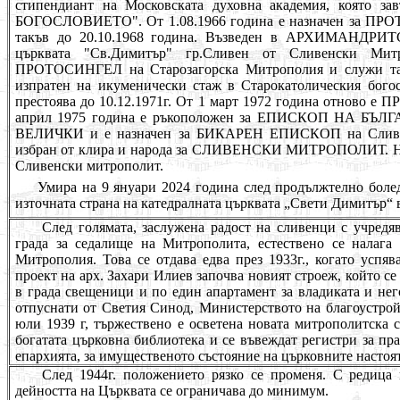
стипендиант на Московската духовна академия, която 
БОГОСЛОВИЕТО". От 1.08.1966 година е назначен за ПРО
такъв до 20.10.1968 година. Въ
з
веден в АРХИМАНДРИТС
църквата "
С
в.Димитър" гр.Сливен от Сливенски Ми
ПРОТОСИНГЕЛ на Старозагорска Митрополия и служи там
изпратен
на икуменически стаж в
Старокатолическия бого
престоява до 10.12.1971г.
От 1 март 1972 година отново е
април 1975 година е ръкоположен за ЕПИСКОП НА БЪ
ВЕЛИЧКИ и е назначен за БИКАРЕН ЕПИСКОП на Сливенс
избран от клира и народа за СЛИВЕНСКИ МИТРОПОЛИТ.
Н
Сливенски митрополит.
Умира на 9 януари 2024 година след продължтелно болед
източната страна на катедралната църквата „Свети Димитър“ 
След голямата, заслужена радост на сливенци с учредя
града за седалище на Митрополита, естествено се налага
Митрополия. Това се отдава едва през 1933г., когато успяв
проект на арх. Захари Илиев започва новият строеж, който се
в града свещеници и по един апартамент за владиката и н
отпуснати от Светия Синод, Министерството на благоустрой
юли 1939 г, тържествено е осветена новата митрополитска с
богатата църковна библиотека и се въвеждат регистри за пр
епархията, за имущественото състояние на църковните настоят
След
1944г.
положението рязко се променя. С редица 
дейността на Църквата се ограничава до минимум.