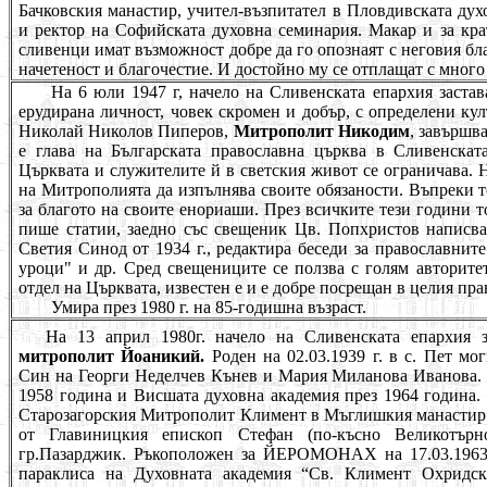
Бачковския манастир, учител-възпитател в Пловдивската ду
и ректор на Софийската духовна семинария. Макар и за крат
сливенци имат възможност добре да го опознаят с неговия благ
начетеност и благочестие. И достойно му се отплащат с мног
На 6 юли 1947 г, начело на Сливенската епархия застав
ерудирана личност, човек скромен и добър, с определени кул
Николай Николов Пиперов,
Митрополит Никодим
, завършв
е глава на Българската православна църква в Сливенскат
Църквата и служителите й в светския живот се ограничава. Н
на Митрополията да изпълнява своите обязаности. Въпреки
за благото на своите енориаши. През всичките тези години то
пише статии, заедно със свещеник Цв. Попхристов написва
Светия Синод от 1934 г., редактира беседи за православнит
уроци" и др. Сред свещениците се ползва с голям авторите
отдел на Църквата, известен е и е добре посрещан в целия пр
Умира през 1980 г. на 85-годишна възраст.
На 13 април 1980г.
начело на Сливенската епархия 
митрополит Йоаникий.
Роден на 02.03.1939 г. в с. Пет м
Син на Георги Неделчев Кънев и Мария Миланова Иванова.
1958 година и Висшата духовна академия през 1964 година.
Старозагорския Митрополит Климент в Мъглишкия манастир. 
от Глав
и
ницкия епископ Стефан (по-късно Великотър
гр.Пазарджик. Ръкоположен за ЙЕРОМОНАХ на 17.03.1963
параклиса на Духовната академия
“Св. Климент Охридск